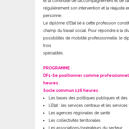
et la continuité de l’accompagnement et de l’a
régulièrement son intervention et la réajuste en
personne.
Le diplôme d’Etat lié à cette profession consti
champ du travail social. Pour répondre à la d
possibilités de mobilité professionnelle, l
trois
spécialités.
PROGRAMME
:
DF1-Se positionner comme professionnel 
heures
:
Socle commun 126 heures
:
Les bases des politiques publiques et des l
L’Etat : les services centraux et les services
Les agences régionales de santé
Les collectivités territoriales
Les associations/opérateurs du secteur.