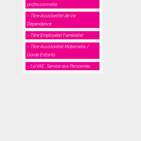
professionnelle
– Titre Assistant(e) de Vie
Dépendance
– Titre Employé(e) Familial(e)
– Titre Assistant(e) Maternelle /
Garde Enfants
– La VAE : Service aux Personnes