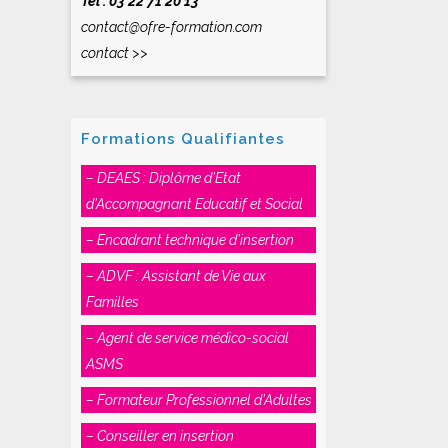
Tél : 03 22 71 20 13
contact@ofre-formation.com
contact >>
Formations Qualifiantes
– DEAES : Diplôme d’Etat
d’Accompagnant Educatif et Social
– Encadrant technique d’insertion
– ADVF : Assistant de Vie aux
Familles
– Agent de service médico-social
ASMS
– Formateur Professionnel d’Adultes
– Conseiller en insertion